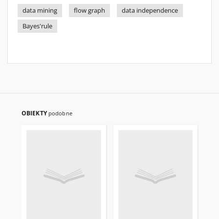
data mining
flow graph
data independence
Bayes'rule
OBIEKTY
podobne