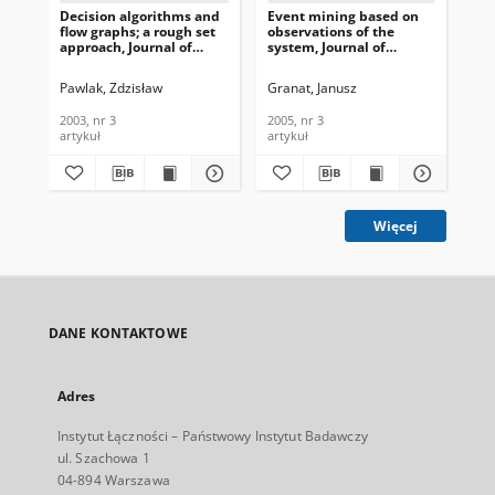
Decision algorithms and
Event mining based on
A f
flow graphs; a rough set
observations of the
ba
approach, Journal of
system, Journal of
ana
Telecommunications and
Telecommunications and
Te
Information Technology,
Information Technology,
In
Pawlak, Zdzisław
Granat, Janusz
Gra
2003, nr 3
2005, nr 3
200
2003, nr 3
2005, nr 3
200
artykuł
artykuł
art
Więcej
DANE KONTAKTOWE
Adres
Instytut Łączności – Państwowy Instytut Badawczy
ul. Szachowa 1
04-894 Warszawa