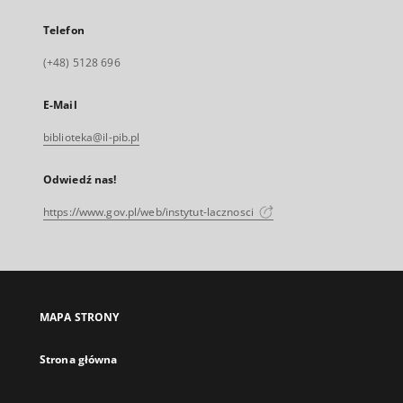
Telefon
(+48) 5128 696
E-Mail
biblioteka@il-pib.pl
Odwiedź nas!
https://www.gov.pl/web/instytut-lacznosci
MAPA STRONY
Strona główna