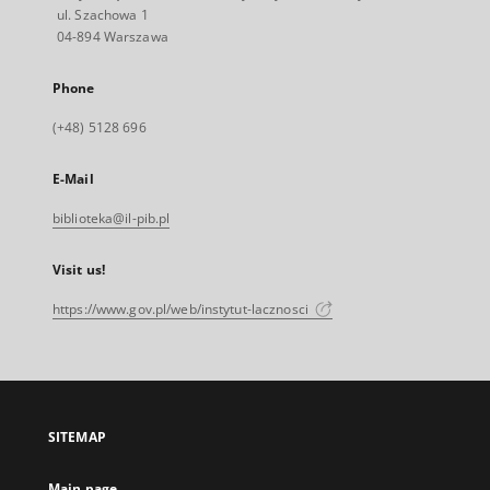
ul. Szachowa 1
04-894 Warszawa
Phone
(+48) 5128 696
E-Mail
biblioteka@il-pib.pl
Visit us!
https://www.gov.pl/web/instytut-lacznosci
SITEMAP
Main page