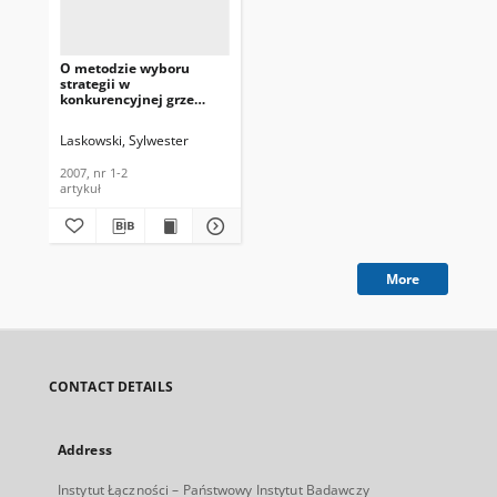
O metodzie wyboru
strategii w
konkurencyjnej grze
podwójnej ze znanym
celem konkurenta –
Laskowski, Sylwester
przypadki AHB i ABH.
Telekomunikacja i
2007, nr 1-2
Techniki Informacyjne,
artykuł
2007, nr 1-2
More
CONTACT DETAILS
Address
Instytut Łączności – Państwowy Instytut Badawczy