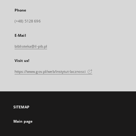
Phone
(+48) 5128 696
E-Mail
biblioteka@il-pib.pl
Visit us!
https://www.gov.pl/web/instytut-lacznosci
SITEMAP
Main page