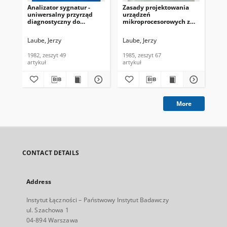
Analizator sygnatur -
Zasady projektowania
uniwersalny przyrząd
urządzeń
diagnostyczny do
mikroprocesorowych z
urządzeń cyfrowych.
rezydentnymi testami,
Referaty Problemowe,
na przykładzie
Laube, Jerzy
Laube, Jerzy
1982, zeszyt 49
przystawki PPWA do
redukcji danych
1982, zeszyt 49
1985, zeszyt 67
pomiarowych. Referaty
artykuł
artykuł
Problemowe, 1985, zeszyt
67
More
CONTACT DETAILS
Address
Instytut Łączności – Państwowy Instytut Badawczy
ul. Szachowa 1
04-894 Warszawa