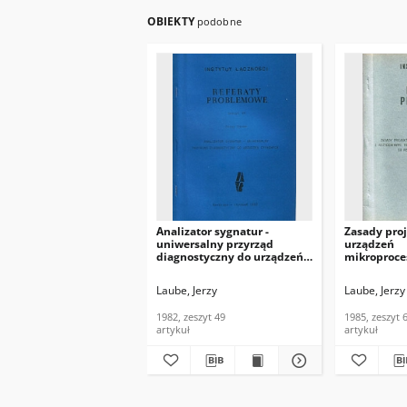
OBIEKTY
podobne
Analizator sygnatur -
Zasady pro
uniwersalny przyrząd
urządzeń
diagnostyczny do urządzeń
mikroproce
cyfrowych. Referaty
rezydentny
Problemowe, 1982, zeszyt 49
przykładzie
Laube, Jerzy
Laube, Jerzy
PPWA do re
pomiarowyc
1982, zeszyt 49
1985, zeszyt 
Problemowe,
artykuł
artykuł