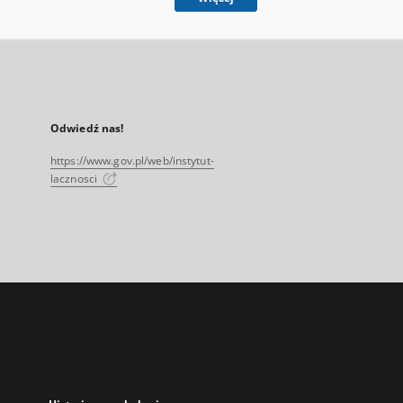
Odwiedź nas!
https://www.gov.pl/web/instytut-
lacznosci