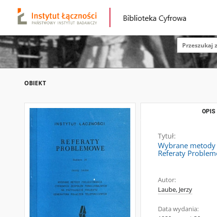
OBIEKT
OPIS
Tytuł:
Wybrane metody p
Referaty Problem
Autor:
Laube, Jerzy
Data wydania: