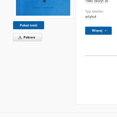
1980, zeszyt 30
Typ zasobu:
artykuł
Pokaż treść
Więcej
Pobierz