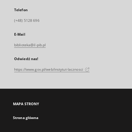
Telefon
(+48) 5128 696
E-Mail
biblioteka@il-pib.pl
Odwiedź nas!
https://www.gov.pl/web/instytut-lacznosci
MAPA STRONY
Strona główna