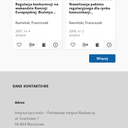
Regulacja konkurencji na
Nowelizacja pakietu
Ch
wokandzie Komisji
regulacyjnego dla rynku
re
Europejskiej. Biuletyn
komunikacji
200
Informacyjny Instytutu
elektronicznej Unii
Inf
Łączności, 2007, nr 4
Europejskiej - usługa
Łąc
Kamiński, Franciszek
Kamiński, Franciszek
Kam
powszechna i ochrona
prywatności. Biuletyn
2007, nr 4
2009, nr 2
200
Informacyjny Instytutu
artykuł
artykuł
art
Łączności, 2009, nr 2
Więcej
DANE KONTAKTOWE
Adres
Instytut Łączności – Państwowy Instytut Badawczy
ul. Szachowa 1
04-894 Warszawa