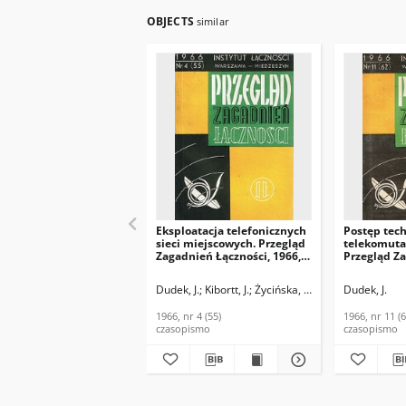
OBJECTS
similar
Eksploatacja telefonicznych
Postęp tec
sieci miejscowych. Przegląd
telekomutac
Zagadnień Łączności, 1966,
Przegląd Z
nr 4 (55)
Łączności, 1
Dudek, J.
Kibortt, J.
Życińska, Z.
Dudek, J.
1966, nr 4 (55)
1966, nr 11 (6
czasopismo
czasopismo