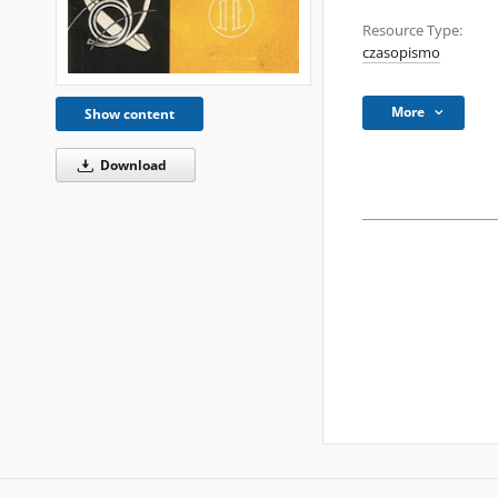
Resource Type:
czasopismo
More
Show content
Download