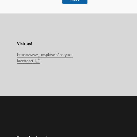
Visit us!
https://www.gov.pl/web/instytut-
lacznosci