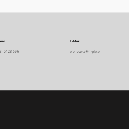
one
E-Mail
8) 5128 696
biblioteka@il-pib.pl