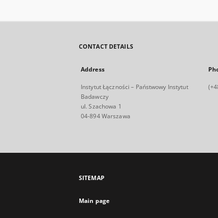
CONTACT DETAILS
Address
Ph
Instytut Łączności – Państwowy Instytut
(+4
Badawczy
ul. Szachowa 1
04-894 Warszawa
SITEMAP
Main page