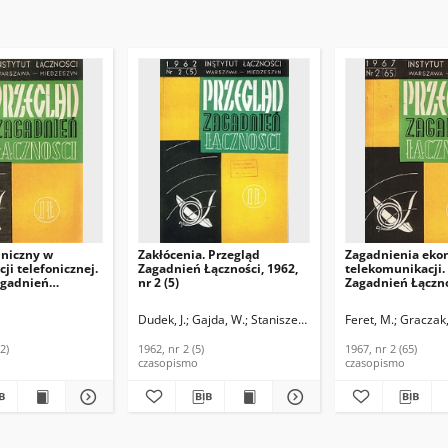
hniczny w
Zakłócenia. Przegląd
Zagadnienia eko
ji telefonicznej.
Zagadnień Łączności, 1962,
telekomunikacji.
agadnień
nr 2 (5)
Zagadnień Łączno
966, nr 11 (62)
nr 2 (65)
Dudek, J.
Gajda, W.
Staniszewski, J.
Feret, M.
Graczak,
2)
1962, nr 2 (5)
1967, nr 2 (65)
czasopismo
czasopismo