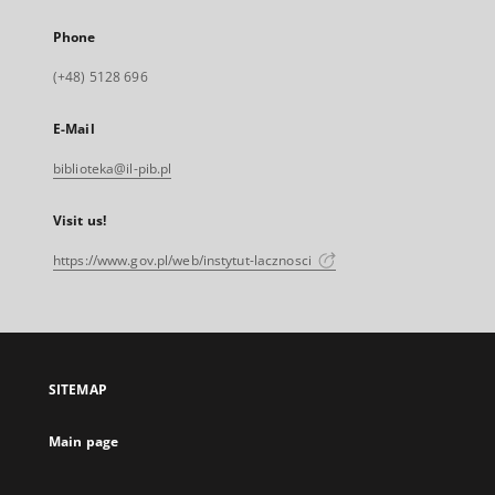
Phone
(+48) 5128 696
E-Mail
biblioteka@il-pib.pl
Visit us!
https://www.gov.pl/web/instytut-lacznosci
SITEMAP
Main page