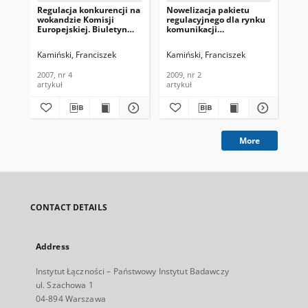
Regulacja konkurencji na
Nowelizacja pakietu
Ch
wokandzie Komisji
regulacyjnego dla rynku
re
Europejskiej. Biuletyn
komunikacji
200
Informacyjny Instytutu
elektronicznej Unii
Inf
Łączności, 2007, nr 4
Europejskiej - usługa
Łąc
Kamiński, Franciszek
Kamiński, Franciszek
Kam
powszechna i ochrona
prywatności. Biuletyn
2007, nr 4
2009, nr 2
200
Informacyjny Instytutu
artykuł
artykuł
art
Łączności, 2009, nr 2
More
CONTACT DETAILS
Address
Instytut Łączności – Państwowy Instytut Badawczy
ul. Szachowa 1
04-894 Warszawa