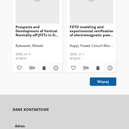
Prospects and
FDTD modeling and
Em
Development of Vertical
experimental verification
wo
Normally-off JFETs in SiC,
of electromagnetic power
co
Journal of
dissipated in domestic
wea
Telecommunications and
microwave ovens, Journal
Te
Bakowski, Mietek
Kopyt, Paweł
Celuch-Marcysiak, Mał
Law
Information Technology,
of Telecommunications
In
2009, nr 4
and Information
200
2009, nr 4
2003, nr 1
200
Technology, 2003, nr 1
artykuł
artykuł
art
Więcej
DANE KONTAKTOWE
Adres