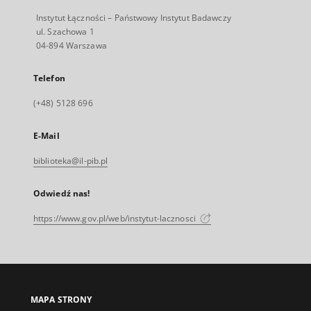
Instytut Łączności – Państwowy Instytut Badawczy
ul. Szachowa 1
04-894 Warszawa
Telefon
(+48) 5128 696
E-Mail
biblioteka@il-pib.pl
Odwiedź nas!
https://www.gov.pl/web/instytut-lacznosci
MAPA STRONY