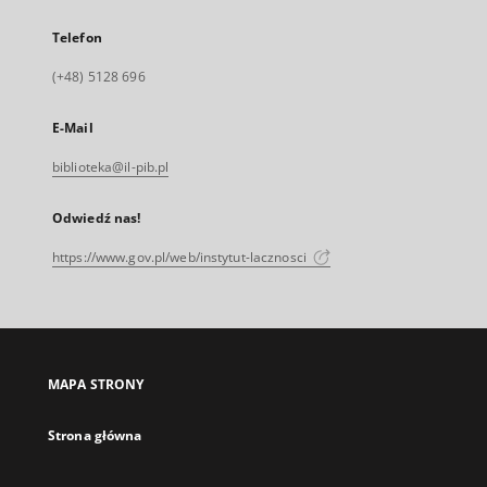
Telefon
(+48) 5128 696
E-Mail
biblioteka@il-pib.pl
Odwiedź nas!
https://www.gov.pl/web/instytut-lacznosci
MAPA STRONY
Strona główna