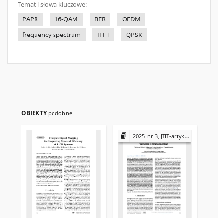
Temat i słowa kluczowe:
PAPR
16-QAM
BER
OFDM
frequency spectrum
IFFT
QPSK
OBIEKTY
podobne
2025, nr 3, JTIT-artykuły