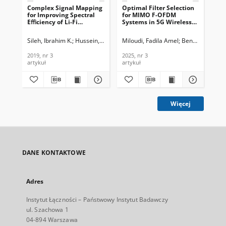
Complex Signal Mapping
Optimal Filter Selection
En
for Improving Spectral
for MIMO F-OFDM
Eff
Eﬃciency of Li-Fi
Systems in 5G Wireless
Sy
Systems, Journal of
Communication, Journal
Pre
Telecommunications and
of Telecommunications
Jou
Sileh, Ibrahim K.
Hussein, Mohammed K.
Miloudi, Fadila Amel
Abdulkaﬁ, Ayad A.
Bendelhoum, M
Hardan, 
Sha
Information Technology,
and Information
Te
2019, nr 3
Technology, 2025, nr 3
In
2019, nr 3
2025, nr 3
201
201
artykuł
artykuł
art
Więcej
DANE KONTAKTOWE
Adres
Instytut Łączności – Państwowy Instytut Badawczy
ul. Szachowa 1
04-894 Warszawa