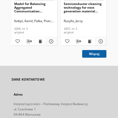
Model for Balancing
Semiconductor cleaning
Gat
Aggregated
technology for next
int
Communication
generation material
ele
Bandwidth Resources,
systems, Journal of
Jou
Journal of
Telecommunications and
Te
Kołtyś, Kamil
Pałka, Piotr
Toczyłowski, Eugeniusz
Ruzyllo, Jerzy
Żółtowska, Izabela
Sch
Telecommunications and
Information Technology,
In
Information Technology,
2007, nr 2
200
2009, nr 3
2007, nr 2
200
2009, nr 3
artykuł
artykuł
art
Więcej
DANE KONTAKTOWE
Adres
Instytut Łączności – Państwowy Instytut Badawczy
ul. Szachowa 1
04-894 Warszawa