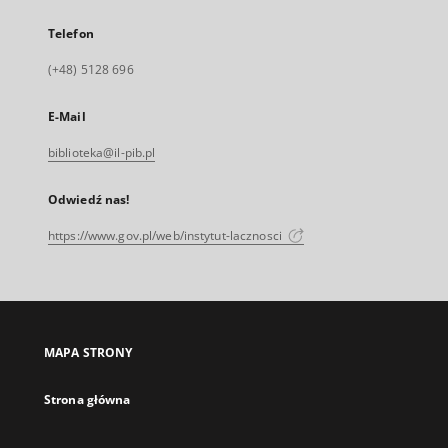
Telefon
(+48) 5128 696
E-Mail
biblioteka@il-pib.pl
Odwiedź nas!
https://www.gov.pl/web/instytut-lacznosci
MAPA STRONY
Strona główna