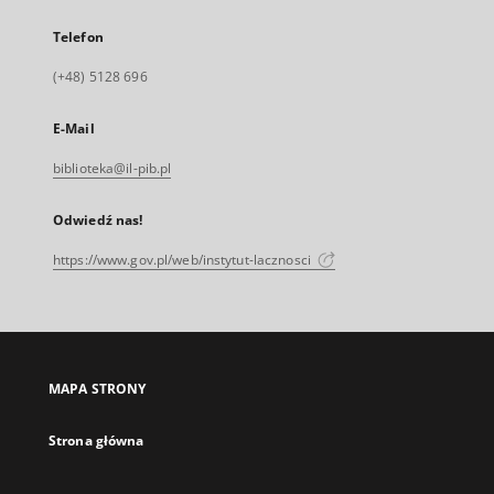
Telefon
(+48) 5128 696
E-Mail
biblioteka@il-pib.pl
Odwiedź nas!
https://www.gov.pl/web/instytut-lacznosci
MAPA STRONY
Strona główna