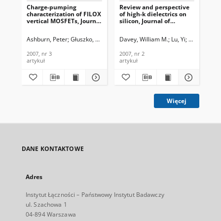
Charge-pumping
Review and perspective
De
characterization of FILOX
of high-k dielectrics on
MOS
vertical MOSFETs, Journal
silicon, Journal of
Te
of Telecommunications
Telecommunications and
In
and Information
Information Technology,
200
Ashburn, Peter
Głuszko, Grzegorz
Davey, William M.
Łukasiak, Lidia
Gili, Enrico
Lu, Yi
Mitrovic, Iv
Eri
Technology, 2007, nr 3
2007, nr 2
2007, nr 3
2007, nr 2
200
artykuł
artykuł
art
Więcej
DANE KONTAKTOWE
Adres
Instytut Łączności – Państwowy Instytut Badawczy
ul. Szachowa 1
04-894 Warszawa