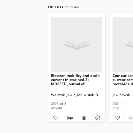
OBIEKTY
podobne
Electron mobility and drain
Comparison
current in strained-Si
current co
MOSFET, Journal of
metal-insul
Telecommunications and
semiconduc
Information Technology,
with high-k 
Walczak, Jakub
Majkusiak, Bogdan
Jakubowski,
2007, nr 3
Journal of
Telecommun
2007, nr 3
2001, nr 1
Informatio
artykuł
artykuł
2001, nr 1