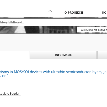
O PROJEKCIE
KO
Wyszukiwanie zaawa
INFORMACJE
nisms in MOS/SOI devices with ultrathin semiconductor layers, J
, nr 1
kusiak, Bogdan