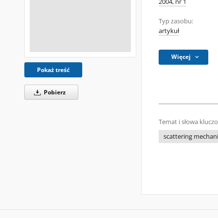
2004, nr 1
Typ zasobu:
artykuł
Więcej
Pokaż treść
Pobierz
Temat i słowa klucz
scattering mechan