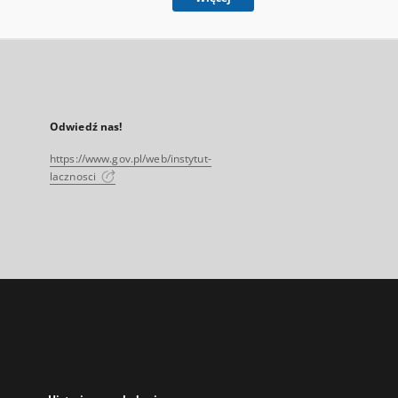
Odwiedź nas!
https://www.gov.pl/web/instytut-
lacznosci