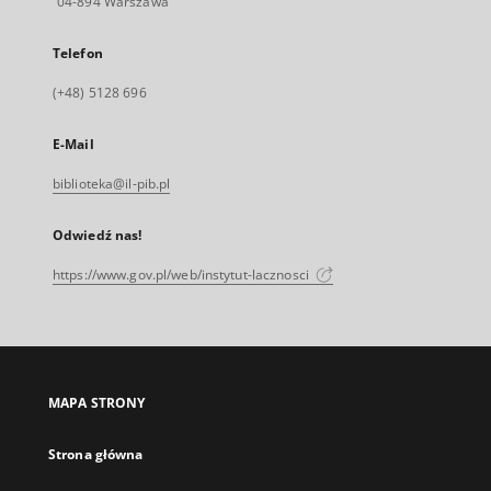
04-894 Warszawa
Telefon
(+48) 5128 696
E-Mail
biblioteka@il-pib.pl
Odwiedź nas!
https://www.gov.pl/web/instytut-lacznosci
MAPA STRONY
Strona główna