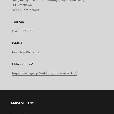
ul. Szachowa 1
04-894 Warszawa
Telefon
(+48) 5128 696
E-Mail
biblioteka@il-pib.pl
Odwiedź nas!
https://www.gov.pl/web/instytut-lacznosci
MAPA STRONY