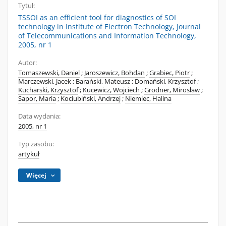
Tytuł:
TSSOI as an efficient tool for diagnostics of SOI
technology in Institute of Electron Technology, Journal
of Telecommunications and Information Technology,
2005, nr 1
Autor:
Tomaszewski, Daniel
;
Jaroszewicz, Bohdan
;
Grabiec, Piotr
;
Marczewski, Jacek
;
Barański, Mateusz
;
Domański, Krzysztof
;
Kucharski, Krzysztof
;
Kucewicz, Wojciech
;
Grodner, Mirosław
;
Sapor, Maria
;
Kociubiński, Andrzej
;
Niemiec, Halina
Data wydania:
2005, nr 1
Typ zasobu:
artykuł
Więcej