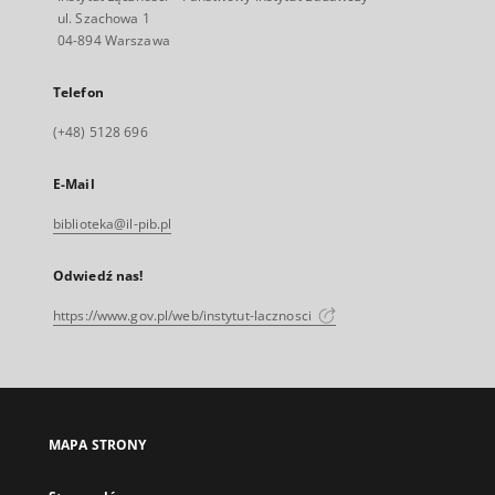
ul. Szachowa 1
04-894 Warszawa
Telefon
(+48) 5128 696
E-Mail
biblioteka@il-pib.pl
Odwiedź nas!
https://www.gov.pl/web/instytut-lacznosci
MAPA STRONY