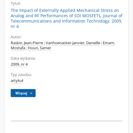
Tytuł:
The Impact of Externally Applied Mechanical Stress on
Analog and RF Performances of SOI MOSFETs, Journal of
Telecommunications and Information Technology, 2009,
nr 4
Autor:
Raskin, Jean-Pierre
;
Vanhoenacker-Janvier, Danielle
;
Emam,
Mostafa
;
Houri, Samer
Data wydania:
2009, nr 4
Typ zasobu:
artykuł
Więcej