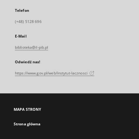
Telefon
(+48) 5128 696
E-Mail
biblioteka@il-pib.pl
Odwiedź nas!
https://www.gov.pl/web/instytut-lacznosci
MAPA STRONY
Strona główna