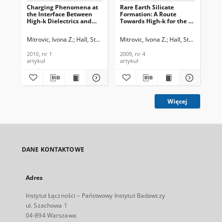
Charging Phenomena at
Rare Earth Silicate
Co
the Interface Between
Formation: A Route
lea
High-k Dielectrics and
Towards High-k for the 22
co
SiOx Interlayers, Journal
nm Node and Beyond,
in
of Telecommunications
Journal of
str
Mitrovic, Ivona Z.
Hall, Stephen
Engström, Olof
Mitrovic, Ivona Z.
Schmidt, Mathias
Hall, Stephen
Pisc
Jak
and Information
Telecommunications and
gat
Technology, 2010, nr 1
Information Technology,
of
2010, nr 1
2009, nr 4
200
2009, nr 4
an
artykuł
artykuł
art
Tec
Więcej
DANE KONTAKTOWE
Adres
Instytut Łączności – Państwowy Instytut Badawczy
ul. Szachowa 1
04-894 Warszawa