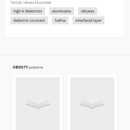
Temat i słowa kluczowe:
high-k dielectrics
aluminates
silicates
dielectric constant
hafnia
interfacial layer
OBIEKTY
podobne