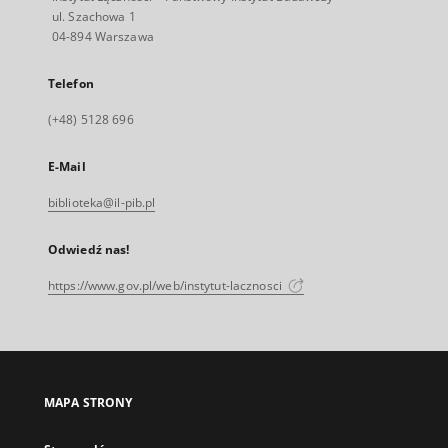
ul. Szachowa 1
04-894 Warszawa
Telefon
(+48) 5128 696
E-Mail
biblioteka@il-pib.pl
Odwiedź nas!
https://www.gov.pl/web/instytut-lacznosci
MAPA STRONY