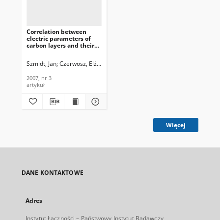
Correlation between
electric parameters of
carbon layers and their
capacity for field
emission, Journal of
Szmidt, Jan
Czerwosz, Elżbieta
Gronau, Ryszard
Telecommunications and
Information Technology,
2007, nr 3
2007, nr 3
artykuł
Więcej
DANE KONTAKTOWE
Adres
Instytut Łączności – Państwowy Instytut Badawczy