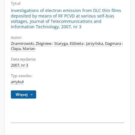
Tytuł:
Investigations of electron emission from DLC thin films
deposited by means of RF PCVD at various self-bias
voltages, Journal of Telecommunications and
Information Technology, 2007, nr 3
Autor:
Znamirowski, Zbigniew
;
Staryga, Elżbieta
;
Jarzyńska, Dagmara
;
Cłapa, Marian
Data wydania:
2007, nr 3
Typ zasobu:
artykuł
Więcej