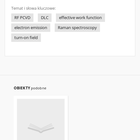
Temat i słowa kluczowe:
RF PCVD
DLC
effective work function
electron emission
Raman spectroscopy
turn-on field
OBIEKTY
podobne